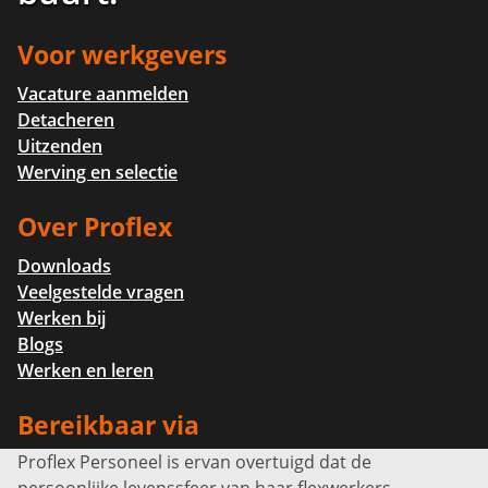
Voor werkgevers
Vacature aanmelden
Detacheren
Uitzenden
Werving en selectie
Over Proflex
Downloads
Veelgestelde vragen
Werken bij
Blogs
Werken en leren
Bereikbaar via
Proflex Personeel is ervan overtuigd dat de
Info@proflexpersoneel.nl