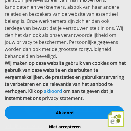
persoonlijke levenssfeer van haar flexwerkers,
Bel ons:
+31 (0)85 0450040
kandidaten en werknemers, alsook van haar andere
Prins Willem-Alexanderlaan 301
relaties en bezoekers van de website van essentieel
7311 SW Apeldoorn
belang is. Onze werknemers zijn zich er dan ook
Disclaimer
terdege van bewust dat je vertrouwen stelt in ons. Wij
zien het dan ook als onze verantwoordelijkheid om
Privacyverklaring
jouw privacy te beschermen. Persoonlijke gegevens
Sitemap
worden dan ook met de grootste zorgvuldigheid
Copyright
behandeld en beveiligd.
Wij maken op deze website gebruik van cookies om het
Bekijk ook eens
gebruik van deze website en daarbuiten te
vergemakkelijken, de prestaties en gebruikerservaring
te verbeteren en de relevantie van het aanbod te
verhogen. Klik op
akkoord
om aan te geven dat je
instemt met ons
privacy statement
.
Akkoord
Schrijf een review
Niet accepteren