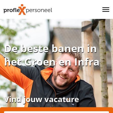
De beste banen in
het Groen en Infra
Vind jouw vacature