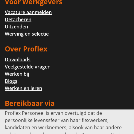
Voor werkgevers
Vacature aanmelden
Detacheren
Uitzenden
Werving en selectie
Over Proflex
Downloads
Veelgestelde vragen
Werken bij
Blogs
Werken en leren
Bereikbaar via
Proflex Personeel is ervan overtuigd dat de
Info@proflexpersoneel.nl
persoonlijke levenssfeer van haar flexwerkers,
Bel ons:
+31 (0)85 0450040
kandidaten en werknemers, alsook van haar andere
Prins Willem-Alexanderlaan 301