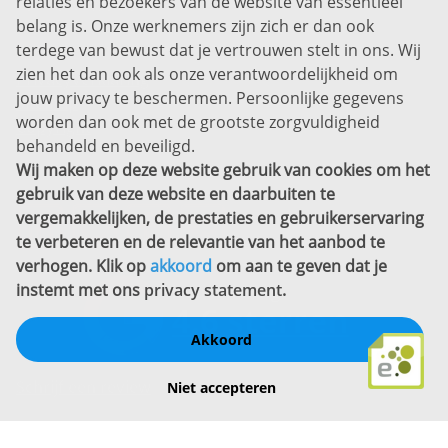
relaties en bezoekers van de website van essentieel
7311 SW Apeldoorn
belang is. Onze werknemers zijn zich er dan ook
Disclaimer
terdege van bewust dat je vertrouwen stelt in ons. Wij
zien het dan ook als onze verantwoordelijkheid om
Privacyverklaring
jouw privacy te beschermen. Persoonlijke gegevens
Sitemap
worden dan ook met de grootste zorgvuldigheid
Copyright
behandeld en beveiligd.
Wij maken op deze website gebruik van cookies om het
Bekijk ook eens
gebruik van deze website en daarbuiten te
vergemakkelijken, de prestaties en gebruikerservaring
te verbeteren en de relevantie van het aanbod te
verhogen. Klik op
akkoord
om aan te geven dat je
instemt met ons
privacy statement
.
Akkoord
Schrijf een review
Niet accepteren