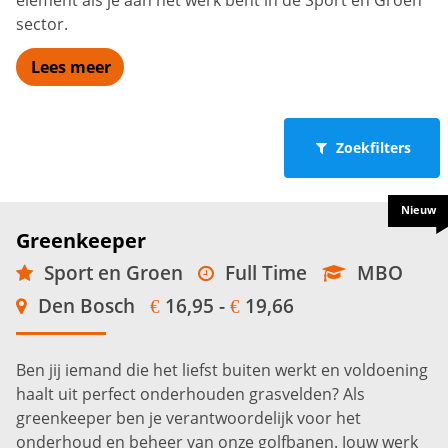
element als je aan het werk bent in de Sport en Groen
sector.
Lees meer
Zoekfilters
Nieuw
Greenkeeper
Sport en Groen
Full Time
MBO
Den Bosch
16,95 -
19,66
€
€
Ben jij iemand die het liefst buiten werkt en voldoening
haalt uit perfect onderhouden grasvelden? Als
greenkeeper ben je verantwoordelijk voor het
onderhoud en beheer van onze golfbanen. Jouw werk