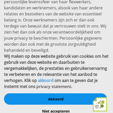
persoonlijke levenssfeer van haar flexwerkers,
Bel ons:
+31 (0)85 0450040
kandidaten en werknemers, alsook van haar andere
Prins Willem-Alexanderlaan 301
relaties en bezoekers van de website van essentieel
7311 SW Apeldoorn
belang is. Onze werknemers zijn zich er dan ook
Disclaimer
terdege van bewust dat je vertrouwen stelt in ons. Wij
zien het dan ook als onze verantwoordelijkheid om
Privacyverklaring
jouw privacy te beschermen. Persoonlijke gegevens
Sitemap
worden dan ook met de grootste zorgvuldigheid
Copyright
behandeld en beveiligd.
Wij maken op deze website gebruik van cookies om het
Bekijk ook eens
gebruik van deze website en daarbuiten te
vergemakkelijken, de prestaties en gebruikerservaring
te verbeteren en de relevantie van het aanbod te
verhogen. Klik op
akkoord
om aan te geven dat je
instemt met ons
privacy statement
.
Akkoord
Schrijf een review
Niet accepteren