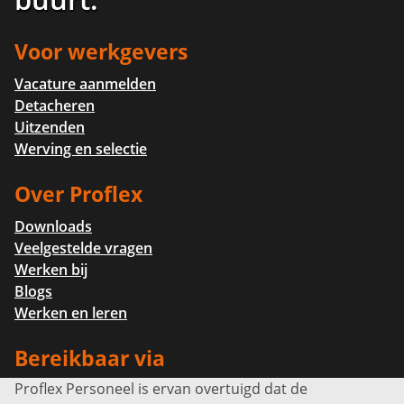
Voor werkgevers
Vacature aanmelden
Detacheren
Uitzenden
Werving en selectie
Over Proflex
Downloads
Veelgestelde vragen
Werken bij
Blogs
Werken en leren
Bereikbaar via
Proflex Personeel is ervan overtuigd dat de
Info@proflexpersoneel.nl