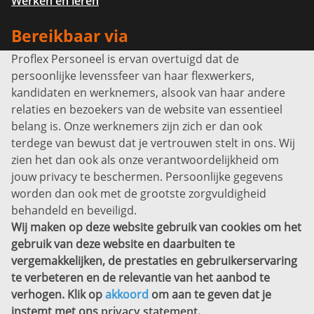
Werken en leren
Bereikbaar via
Proflex Personeel is ervan overtuigd dat de
Info@proflexpersoneel.nl
persoonlijke levenssfeer van haar flexwerkers,
Bel ons:
+31 (0)85 0450040
kandidaten en werknemers, alsook van haar andere
Prins Willem-Alexanderlaan 301
relaties en bezoekers van de website van essentieel
7311 SW Apeldoorn
belang is. Onze werknemers zijn zich er dan ook
Disclaimer
terdege van bewust dat je vertrouwen stelt in ons. Wij
zien het dan ook als onze verantwoordelijkheid om
Privacyverklaring
jouw privacy te beschermen. Persoonlijke gegevens
Sitemap
worden dan ook met de grootste zorgvuldigheid
Copyright
behandeld en beveiligd.
Wij maken op deze website gebruik van cookies om het
Bekijk ook eens
gebruik van deze website en daarbuiten te
vergemakkelijken, de prestaties en gebruikerservaring
te verbeteren en de relevantie van het aanbod te
verhogen. Klik op
akkoord
om aan te geven dat je
instemt met ons
privacy statement
.