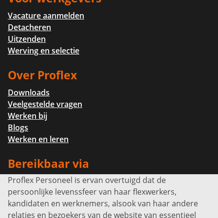
Vacature aanmelden
Detacheren
Uitzenden
Werving en selectie
Over Proflex
Downloads
Veelgestelde vragen
Werken bij
Blogs
Werken en leren
Bereikbaar via
Proflex Personeel is ervan overtuigd dat de
Info@proflexpersoneel.nl
persoonlijke levenssfeer van haar flexwerkers,
Bel ons:
+31 (0)85 0450040
kandidaten en werknemers, alsook van haar andere
Prins Willem-Alexanderlaan 301
relaties en bezoekers van de website van essentieel
7311 SW Apeldoorn