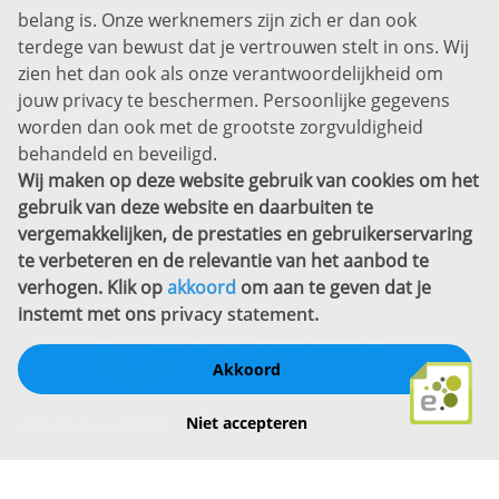
belang is. Onze werknemers zijn zich er dan ook
Disclaimer
terdege van bewust dat je vertrouwen stelt in ons. Wij
zien het dan ook als onze verantwoordelijkheid om
Privacyverklaring
jouw privacy te beschermen. Persoonlijke gegevens
Sitemap
worden dan ook met de grootste zorgvuldigheid
Copyright
behandeld en beveiligd.
Wij maken op deze website gebruik van cookies om het
Bekijk ook eens
gebruik van deze website en daarbuiten te
vergemakkelijken, de prestaties en gebruikerservaring
te verbeteren en de relevantie van het aanbod te
verhogen. Klik op
akkoord
om aan te geven dat je
instemt met ons
privacy statement
.
Akkoord
Schrijf een review
Niet accepteren