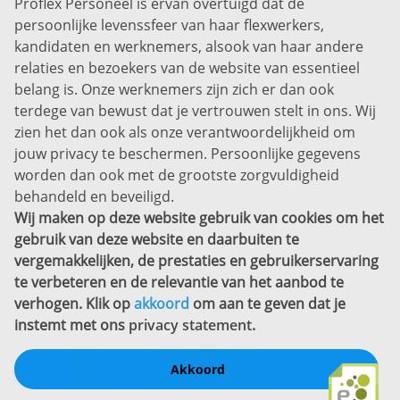
Proflex Personeel is ervan overtuigd dat de
persoonlijke levenssfeer van haar flexwerkers,
Info@proflexpersoneel.nl
kandidaten en werknemers, alsook van haar andere
Bel ons:
+31 (0)85 0450040
relaties en bezoekers van de website van essentieel
Prins Willem-Alexanderlaan 301
belang is. Onze werknemers zijn zich er dan ook
7311 SW Apeldoorn
terdege van bewust dat je vertrouwen stelt in ons. Wij
Disclaimer
zien het dan ook als onze verantwoordelijkheid om
jouw privacy te beschermen. Persoonlijke gegevens
Privacyverklaring
worden dan ook met de grootste zorgvuldigheid
Sitemap
behandeld en beveiligd.
Copyright
Wij maken op deze website gebruik van cookies om het
gebruik van deze website en daarbuiten te
Bekijk ook eens
vergemakkelijken, de prestaties en gebruikerservaring
te verbeteren en de relevantie van het aanbod te
verhogen. Klik op
akkoord
om aan te geven dat je
instemt met ons
privacy statement
.
Akkoord