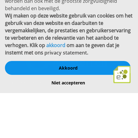
worden dan ook met de grootste zorgvuldigheid
Copyright
behandeld en beveiligd.
Wij maken op deze website gebruik van cookies om het
Bekijk ook eens
gebruik van deze website en daarbuiten te
vergemakkelijken, de prestaties en gebruikerservaring
te verbeteren en de relevantie van het aanbod te
verhogen. Klik op
akkoord
om aan te geven dat je
instemt met ons
privacy statement
.
Akkoord
Schrijf een review
Niet accepteren