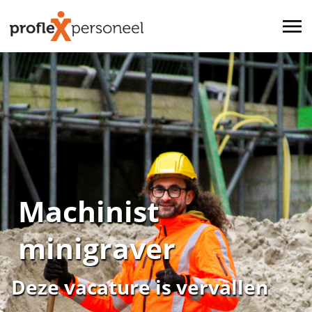
Machinist
minigraver
Deze vacature is vervallen