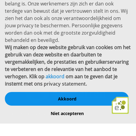
belang is. Onze werknemers zijn zich er dan ook
Disclaimer
terdege van bewust dat je vertrouwen stelt in ons. Wij
zien het dan ook als onze verantwoordelijkheid om
Privacyverklaring
jouw privacy te beschermen. Persoonlijke gegevens
Sitemap
worden dan ook met de grootste zorgvuldigheid
Copyright
behandeld en beveiligd.
Wij maken op deze website gebruik van cookies om het
Bekijk ook eens
gebruik van deze website en daarbuiten te
vergemakkelijken, de prestaties en gebruikerservaring
te verbeteren en de relevantie van het aanbod te
verhogen. Klik op
akkoord
om aan te geven dat je
instemt met ons
privacy statement
.
Akkoord
Schrijf een review
Niet accepteren