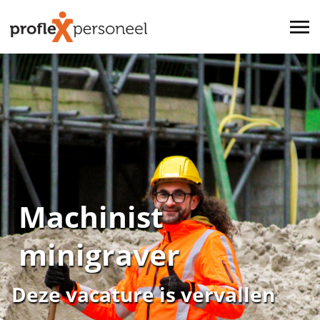
Machinist
minigraver
Deze vacature is vervallen