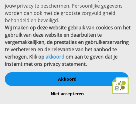
jouw privacy te beschermen. Persoonlijke gegevens
Sitemap
worden dan ook met de grootste zorgvuldigheid
Copyright
behandeld en beveiligd.
Wij maken op deze website gebruik van cookies om het
Bekijk ook eens
gebruik van deze website en daarbuiten te
vergemakkelijken, de prestaties en gebruikerservaring
te verbeteren en de relevantie van het aanbod te
verhogen. Klik op
akkoord
om aan te geven dat je
instemt met ons
privacy statement
.
Akkoord
Schrijf een review
Niet accepteren