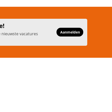
e!
Aanmelden
e nieuwste vacatures