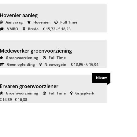
Hovenier aanleg
Aanvraag
Hovenier
Full Time
VMBO
Breda
15,72 -
18,23
€
€
Medewerker groenvoorziening
Groenvoorziening
Full Time
Geen opleiding
Nieuwegein
13,96 -
16,04
€
€
Nieuw
Ervaren groenvoorziener
Groenvoorziening
Full Time
Grijspkerk
14,39 -
16,38
€
€