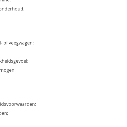
nonderhoud.
l- of veegwagen;
kheidsgevoel;
rmogen.
eidsvoorwaarden;
oen;