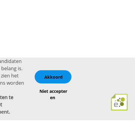
kandidaten
belang is.
 zien het
Akkoord
vens worden
Niet accepter
ten te
en
t
ment
.