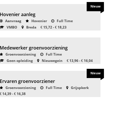
Nieuw
Hovenier aanleg
Aanvraag
Hovenier
Full Time
VMBO
Breda
15,72 -
18,23
€
€
Medewerker groenvoorziening
Groenvoorziening
Full Time
Geen opleiding
Nieuwegein
13,96 -
16,04
€
€
Nieuw
Ervaren groenvoorziener
Groenvoorziening
Full Time
Grijspkerk
14,39 -
16,38
€
€