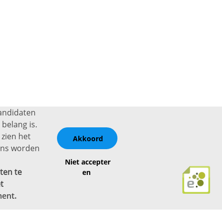
kandidaten
belang is.
 zien het
Akkoord
vens worden
Niet accepter
ten te
en
t
ment
.