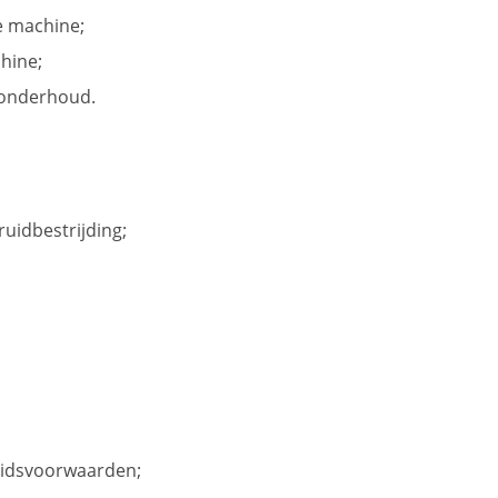
e machine;
hine;
nonderhoud.
uidbestrijding;
eidsvoorwaarden;