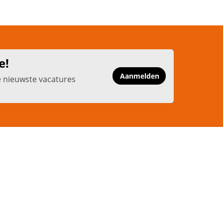
e!
Aanmelden
e nieuwste vacatures