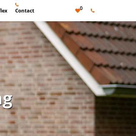
0
lex
Contact
ng