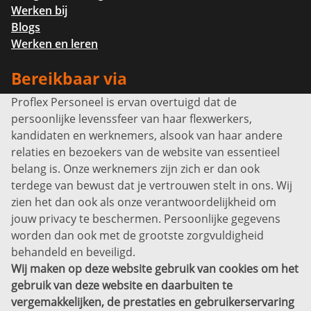
Werken bij
Blogs
Werken en leren
Bereikbaar via
Proflex Personeel is ervan overtuigd dat de
Info@proflexpersoneel.nl
persoonlijke levenssfeer van haar flexwerkers,
Bel ons:
+31 (0)85 0450040
kandidaten en werknemers, alsook van haar andere
Prins Willem-Alexanderlaan 301
relaties en bezoekers van de website van essentieel
7311 SW Apeldoorn
belang is. Onze werknemers zijn zich er dan ook
Disclaimer
terdege van bewust dat je vertrouwen stelt in ons. Wij
zien het dan ook als onze verantwoordelijkheid om
Privacyverklaring
jouw privacy te beschermen. Persoonlijke gegevens
Sitemap
worden dan ook met de grootste zorgvuldigheid
Copyright
behandeld en beveiligd.
Wij maken op deze website gebruik van cookies om het
Bekijk ook eens
gebruik van deze website en daarbuiten te
vergemakkelijken, de prestaties en gebruikerservaring