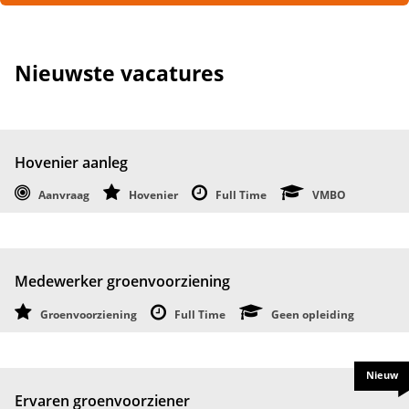
Nieuwste vacatures
Hovenier aanleg
Aanvraag
Hovenier
Full Time
VMBO
Medewerker groenvoorziening
Groenvoorziening
Full Time
Geen opleiding
Nieuw
Ervaren groenvoorziener