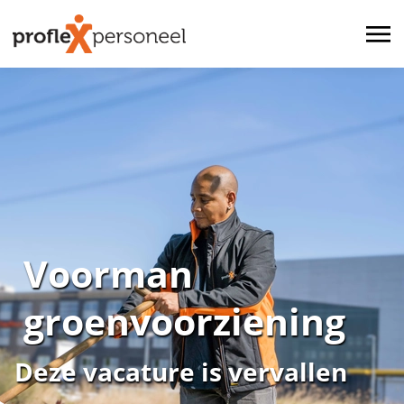
Voorman
groenvoorziening
Deze vacature is vervallen