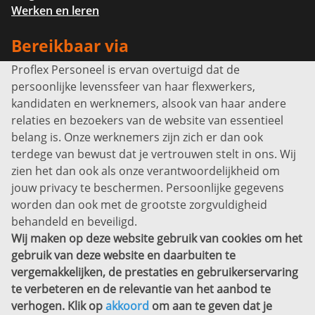
Werken en leren
Bereikbaar via
Proflex Personeel is ervan overtuigd dat de
Info@proflexpersoneel.nl
persoonlijke levenssfeer van haar flexwerkers,
Bel ons:
+31 (0)85 0450040
kandidaten en werknemers, alsook van haar andere
Prins Willem-Alexanderlaan 301
relaties en bezoekers van de website van essentieel
7311 SW Apeldoorn
belang is. Onze werknemers zijn zich er dan ook
Disclaimer
terdege van bewust dat je vertrouwen stelt in ons. Wij
zien het dan ook als onze verantwoordelijkheid om
Privacyverklaring
jouw privacy te beschermen. Persoonlijke gegevens
Sitemap
worden dan ook met de grootste zorgvuldigheid
Copyright
behandeld en beveiligd.
Wij maken op deze website gebruik van cookies om het
Bekijk ook eens
gebruik van deze website en daarbuiten te
vergemakkelijken, de prestaties en gebruikerservaring
te verbeteren en de relevantie van het aanbod te
verhogen. Klik op
akkoord
om aan te geven dat je