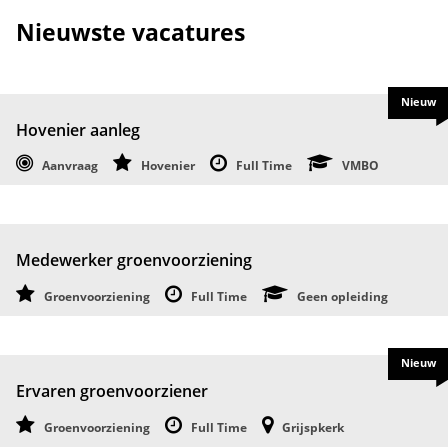
Nieuwste vacatures
Nieuw
Hovenier aanleg
Aanvraag
Hovenier
Full Time
VMBO
Medewerker groenvoorziening
Groenvoorziening
Full Time
Geen opleiding
Nieuw
Ervaren groenvoorziener
Groenvoorziening
Full Time
Grijspkerk