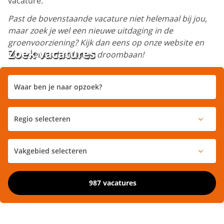
vacature.
Past de bovenstaande vacature niet helemaal bij jou,
maar zoek je wel een nieuwe uitdaging in de
groenvoorziening? Kijk dan eens op onze website en
Zoek vacatures
wie weet vind je daar je droombaan!
987 vacatures