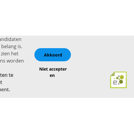
kandidaten
belang is.
 zien het
Akkoord
vens worden
Niet accepter
ten te
en
t
ment
.