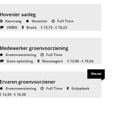
Hovenier aanleg
Aanvraag
Hovenier
Full Time
VMBO
Breda
15,72 -
18,23
€
€
Medewerker groenvoorziening
Groenvoorziening
Full Time
Geen opleiding
Nieuwegein
13,96 -
16,04
€
€
Nieuw
Ervaren groenvoorziener
Groenvoorziening
Full Time
Grijspkerk
14,39 -
16,38
€
€