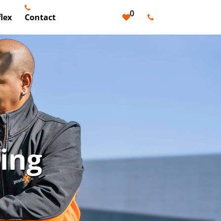
0
lex
Contact
ing