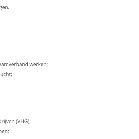
gen.
 teamverband werken;
lucht;
rijven (VHG);
oen;