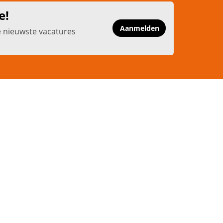
e!
Aanmelden
e nieuwste vacatures