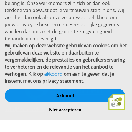
belang is. Onze werknemers zijn zich er dan ook
Disclaimer
terdege van bewust dat je vertrouwen stelt in ons. Wij
zien het dan ook als onze verantwoordelijkheid om
Privacyverklaring
jouw privacy te beschermen. Persoonlijke gegevens
Sitemap
worden dan ook met de grootste zorgvuldigheid
Copyright
behandeld en beveiligd.
Wij maken op deze website gebruik van cookies om het
Bekijk ook eens
gebruik van deze website en daarbuiten te
vergemakkelijken, de prestaties en gebruikerservaring
te verbeteren en de relevantie van het aanbod te
verhogen. Klik op
akkoord
om aan te geven dat je
instemt met ons
privacy statement
.
Akkoord
Schrijf een review
Niet accepteren