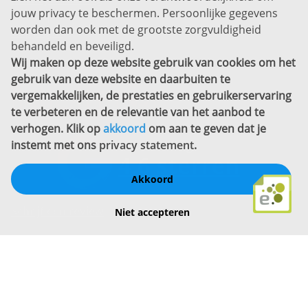
jouw privacy te beschermen. Persoonlijke gegevens
Sitemap
worden dan ook met de grootste zorgvuldigheid
Copyright
behandeld en beveiligd.
Wij maken op deze website gebruik van cookies om het
Bekijk ook eens
gebruik van deze website en daarbuiten te
vergemakkelijken, de prestaties en gebruikerservaring
te verbeteren en de relevantie van het aanbod te
verhogen. Klik op
akkoord
om aan te geven dat je
instemt met ons
privacy statement
.
Akkoord
Schrijf een review
Niet accepteren