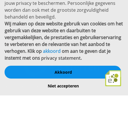
jouw privacy te beschermen. Persoonlijke gegevens
Sitemap
worden dan ook met de grootste zorgvuldigheid
Copyright
behandeld en beveiligd.
Wij maken op deze website gebruik van cookies om het
Bekijk ook eens
gebruik van deze website en daarbuiten te
vergemakkelijken, de prestaties en gebruikerservaring
te verbeteren en de relevantie van het aanbod te
verhogen. Klik op
akkoord
om aan te geven dat je
instemt met ons
privacy statement
.
Akkoord
Schrijf een review
Niet accepteren