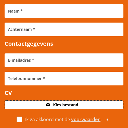
Contactgegevens
CV
Kies bestand
Ik ga akkoord met de
voorwaarden
.