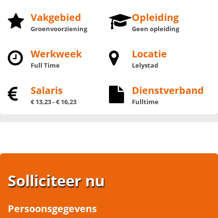
Vakgebied
Opleiding
Groenvoorziening
Geen opleiding
Werkweek
Locatie
Full Time
Lelystad
Salaris
Dienstverband
€ 13,23 - € 16,23
Fulltime
Solliciteer nu
Persoonsgegevens