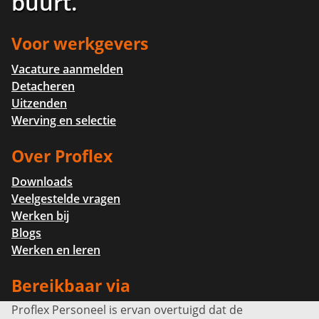
buurt
.
Voor werkgevers
Vacature aanmelden
Detacheren
Uitzenden
Werving en selectie
Over Proflex
Downloads
Veelgestelde vragen
Werken bij
Blogs
Werken en leren
Bereikbaar via
Proflex Personeel is ervan overtuigd dat de
Info@proflexpersoneel.nl