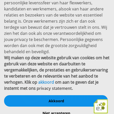
persoonlijke levenssfeer van haar flexwerkers,
Bel ons:
+31 (0)85 0450040
kandidaten en werknemers, alsook van haar andere
Prins Willem-Alexanderlaan 301
relaties en bezoekers van de website van essentieel
7311 SW Apeldoorn
belang is. Onze werknemers zijn zich er dan ook
Disclaimer
terdege van bewust dat je vertrouwen stelt in ons. Wij
zien het dan ook als onze verantwoordelijkheid om
Privacyverklaring
jouw privacy te beschermen. Persoonlijke gegevens
Sitemap
worden dan ook met de grootste zorgvuldigheid
Copyright
behandeld en beveiligd.
Wij maken op deze website gebruik van cookies om het
Bekijk ook eens
gebruik van deze website en daarbuiten te
vergemakkelijken, de prestaties en gebruikerservaring
te verbeteren en de relevantie van het aanbod te
verhogen. Klik op
akkoord
om aan te geven dat je
instemt met ons
privacy statement
.
Akkoord
Schrijf een review
Niet accepteren