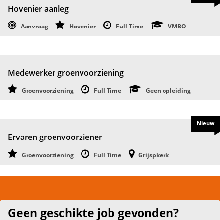
Hovenier aanleg
Aanvraag
Hovenier
Full Time
VMBO
Medewerker groenvoorziening
Groenvoorziening
Full Time
Geen opleiding
Nieuw
Ervaren groenvoorziener
Groenvoorziening
Full Time
Grijspkerk
Geen geschikte job gevonden?