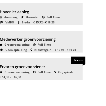
Hovenier aanleg
Aanvraag
Hovenier
Full Time
VMBO
Breda
15,72 -
18,23
€
€
Medewerker groenvoorziening
Groenvoorziening
Full Time
Geen opleiding
Nieuwegein
13,96 -
16,04
€
€
Nieuw
Ervaren groenvoorziener
Groenvoorziening
Full Time
Grijspkerk
14,39 -
16,38
€
€