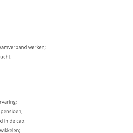
 teamverband werken;
lucht;
rvaring;
 pensioen;
d in de cao;
wikkelen;