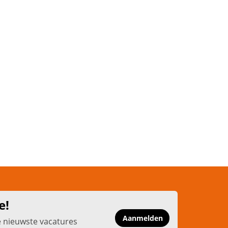
e!
Aanmelden
e nieuwste vacatures