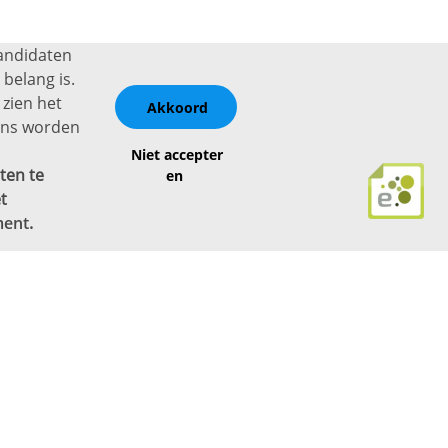
kandidaten
belang is.
 zien het
Akkoord
vens worden
Niet accepter
ten te
en
t
ment
.