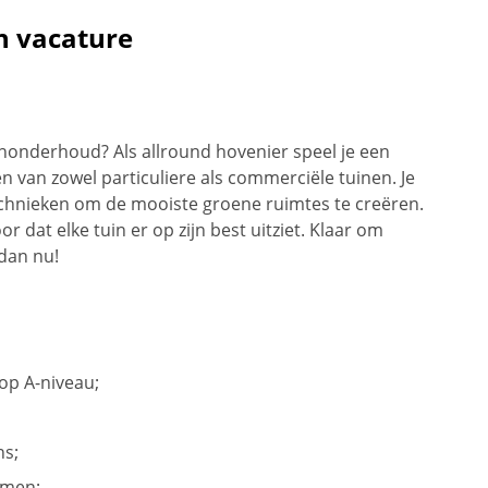
n vacature
enonderhoud? Als allround hovenier speel je een
n van zowel particuliere als commerciële tuinen. Je
echnieken om de mooiste groene ruimtes te creëren.
or dat elke tuin er op zijn best uitziet. Klaar om
 dan nu!
op A-niveau;
ns;
omen;