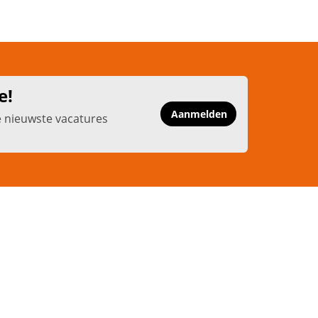
e!
Aanmelden
e nieuwste vacatures