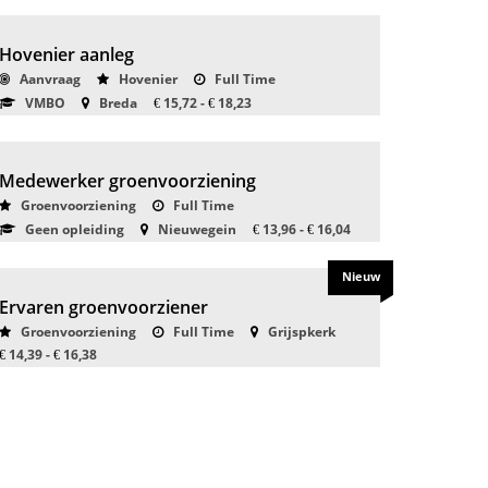
Hovenier aanleg
Aanvraag
Hovenier
Full Time
VMBO
Breda
15,72 -
18,23
€
€
Medewerker groenvoorziening
Groenvoorziening
Full Time
Geen opleiding
Nieuwegein
13,96 -
16,04
€
€
Nieuw
Ervaren groenvoorziener
Groenvoorziening
Full Time
Grijspkerk
14,39 -
16,38
€
€