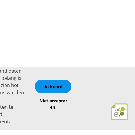
kandidaten
belang is.
 zien het
Akkoord
vens worden
Niet accepter
ten te
en
t
ment
.