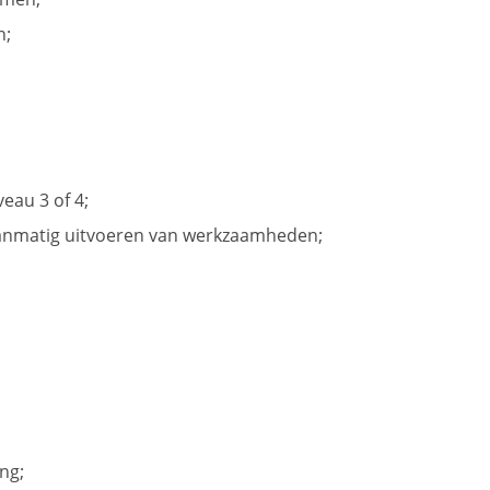
n;
eau 3 of 4;
planmatig uitvoeren van werkzaamheden;
ng;