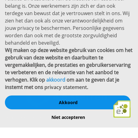
belang is. Onze werknemers zijn zich er dan ook
Disclaimer
terdege van bewust dat je vertrouwen stelt in ons. Wij
zien het dan ook als onze verantwoordelijkheid om
Privacyverklaring
jouw privacy te beschermen. Persoonlijke gegevens
Sitemap
worden dan ook met de grootste zorgvuldigheid
Copyright
behandeld en beveiligd.
Wij maken op deze website gebruik van cookies om het
Bekijk ook eens
gebruik van deze website en daarbuiten te
vergemakkelijken, de prestaties en gebruikerservaring
te verbeteren en de relevantie van het aanbod te
verhogen. Klik op
akkoord
om aan te geven dat je
instemt met ons
privacy statement
.
Akkoord
Schrijf een review
Niet accepteren