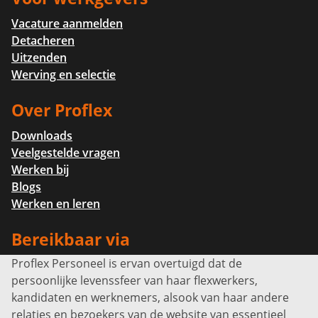
Vacature aanmelden
Detacheren
Uitzenden
Werving en selectie
Over Proflex
Downloads
Veelgestelde vragen
Werken bij
Blogs
Werken en leren
Bereikbaar via
Proflex Personeel is ervan overtuigd dat de
Info@proflexpersoneel.nl
persoonlijke levenssfeer van haar flexwerkers,
Bel ons:
+31 (0)85 0450040
kandidaten en werknemers, alsook van haar andere
Prins Willem-Alexanderlaan 301
relaties en bezoekers van de website van essentieel
7311 SW Apeldoorn