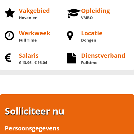
Vakgebied
Opleiding
Hovenier
VMBO
Werkweek
Locatie
Full Time
Dongen
Salaris
Dienstverband
€ 13,96 - € 16,04
Fulltime
Solliciteer nu
Persoonsgegevens