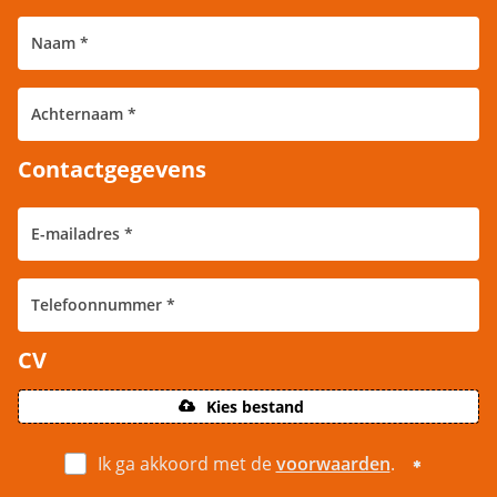
Contactgegevens
CV
Kies bestand
Ik ga akkoord met de
voorwaarden
.