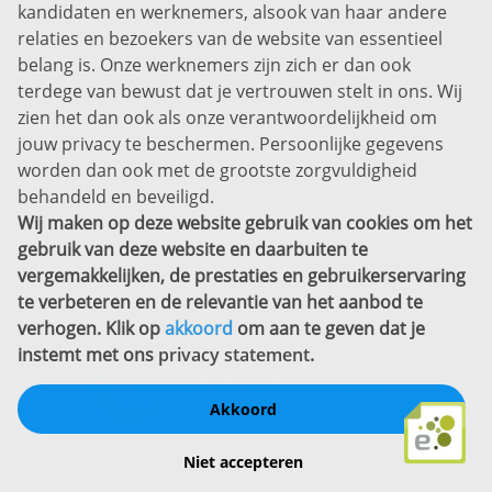
kandidaten en werknemers, alsook van haar andere
Prins Willem-Alexanderlaan 301
relaties en bezoekers van de website van essentieel
7311 SW Apeldoorn
belang is. Onze werknemers zijn zich er dan ook
Disclaimer
terdege van bewust dat je vertrouwen stelt in ons. Wij
zien het dan ook als onze verantwoordelijkheid om
Privacyverklaring
jouw privacy te beschermen. Persoonlijke gegevens
Sitemap
worden dan ook met de grootste zorgvuldigheid
Copyright
behandeld en beveiligd.
Wij maken op deze website gebruik van cookies om het
Bekijk ook eens
gebruik van deze website en daarbuiten te
vergemakkelijken, de prestaties en gebruikerservaring
te verbeteren en de relevantie van het aanbod te
verhogen. Klik op
akkoord
om aan te geven dat je
instemt met ons
privacy statement
.
Akkoord
Schrijf een review
Niet accepteren