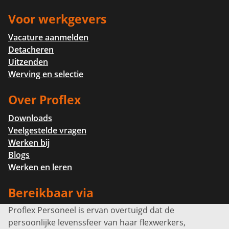
Voor werkgevers
Vacature aanmelden
Detacheren
Uitzenden
Werving en selectie
Over Proflex
Downloads
Veelgestelde vragen
Werken bij
Blogs
Werken en leren
Bereikbaar via
Proflex Personeel is ervan overtuigd dat de
Info@proflexpersoneel.nl
persoonlijke levenssfeer van haar flexwerkers,
Bel ons:
+31 (0)85 0450040