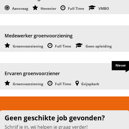
Aanvraag
Hovenier
Full Time
VMBO
Medewerker groenvoorziening
Groenvoorziening
Full Time
Geen opleiding
Nieuw
Ervaren groenvoorziener
Groenvoorziening
Full Time
Grijspkerk
Geen geschikte job gevonden?
Schrijf je in, wij helpen je graag verder!