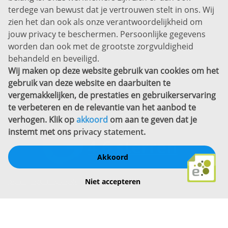
Disclaimer
terdege van bewust dat je vertrouwen stelt in ons. Wij
zien het dan ook als onze verantwoordelijkheid om
Privacyverklaring
jouw privacy te beschermen. Persoonlijke gegevens
Sitemap
worden dan ook met de grootste zorgvuldigheid
Copyright
behandeld en beveiligd.
Wij maken op deze website gebruik van cookies om het
Bekijk ook eens
gebruik van deze website en daarbuiten te
vergemakkelijken, de prestaties en gebruikerservaring
te verbeteren en de relevantie van het aanbod te
verhogen. Klik op
akkoord
om aan te geven dat je
instemt met ons
privacy statement
.
Akkoord
Schrijf een review
Niet accepteren