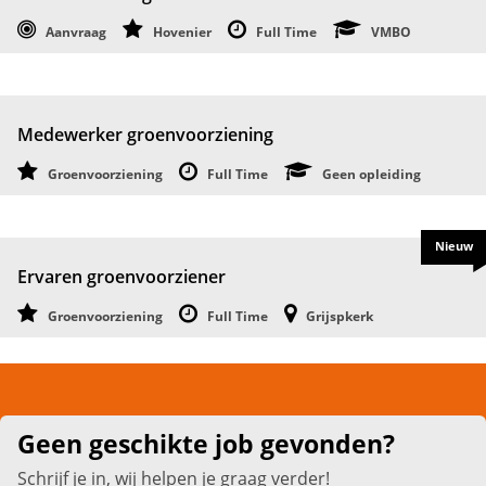
Aanvraag
Hovenier
Full Time
VMBO
Medewerker groenvoorziening
Groenvoorziening
Full Time
Geen opleiding
Nieuw
Ervaren groenvoorziener
Groenvoorziening
Full Time
Grijspkerk
Geen geschikte job gevonden?
Schrijf je in, wij helpen je graag verder!