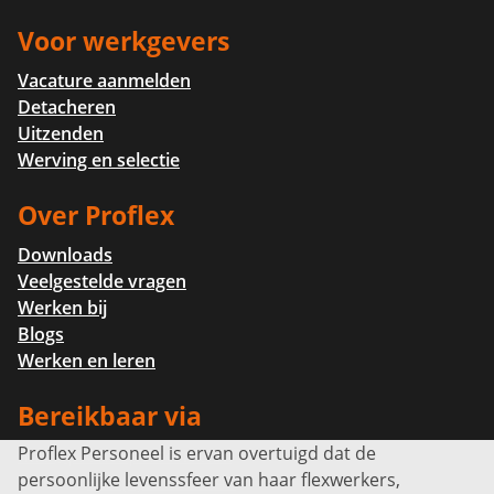
Voor werkgevers
Vacature aanmelden
Detacheren
Uitzenden
Werving en selectie
Over Proflex
Downloads
Veelgestelde vragen
Werken bij
Blogs
Werken en leren
Bereikbaar via
Proflex Personeel is ervan overtuigd dat de
Info@proflexpersoneel.nl
persoonlijke levenssfeer van haar flexwerkers,
Bel ons:
+31 (0)85 0450040