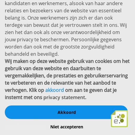
kandidaten en werknemers, alsook van haar andere
Prins Willem-Alexanderlaan 301
relaties en bezoekers van de website van essentieel
7311 SW Apeldoorn
belang is. Onze werknemers zijn zich er dan ook
Disclaimer
terdege van bewust dat je vertrouwen stelt in ons. Wij
zien het dan ook als onze verantwoordelijkheid om
Privacyverklaring
jouw privacy te beschermen. Persoonlijke gegevens
Sitemap
worden dan ook met de grootste zorgvuldigheid
Copyright
behandeld en beveiligd.
Wij maken op deze website gebruik van cookies om het
Bekijk ook eens
gebruik van deze website en daarbuiten te
vergemakkelijken, de prestaties en gebruikerservaring
te verbeteren en de relevantie van het aanbod te
verhogen. Klik op
akkoord
om aan te geven dat je
instemt met ons
privacy statement
.
Akkoord
Schrijf een review
Niet accepteren