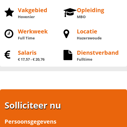
Vakgebied
Opleiding
Hovenier
MBO
Werkweek
Locatie
Full Time
Hazerswoude
Salaris
Dienstverband
€ 17,57 - € 20,76
Fulltime
Solliciteer nu
Persoonsgegevens