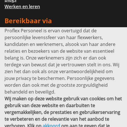
Werken en leren
Bereikbaar via
Proflex Personeel is ervan overtuigd dat de
Info@proflexpersoneel.nl
persoonlijke levenssfeer van haar flexwerkers,
Bel ons:
+31 (0)85 0450040
kandidaten en werknemers, alsook van haar andere
Prins Willem-Alexanderlaan 301
relaties en bezoekers van de website van essentieel
7311 SW Apeldoorn
belang is. Onze werknemers zijn zich er dan ook
Disclaimer
terdege van bewust dat je vertrouwen stelt in ons. Wij
zien het dan ook als onze verantwoordelijkheid om
Privacyverklaring
jouw privacy te beschermen. Persoonlijke gegevens
Sitemap
worden dan ook met de grootste zorgvuldigheid
Copyright
behandeld en beveiligd.
Wij maken op deze website gebruik van cookies om het
Bekijk ook eens
gebruik van deze website en daarbuiten te
vergemakkelijken, de prestaties en gebruikerservaring
te verbeteren en de relevantie van het aanbod te
verhogen. Klik op
akkoord
om aan te geven dat je