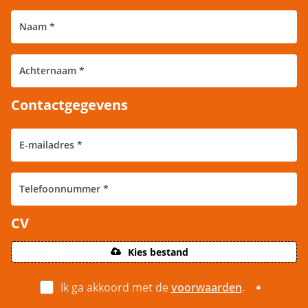
Contactgegevens
CV
Kies bestand
Ik ga akkoord met de
voorwaarden
.