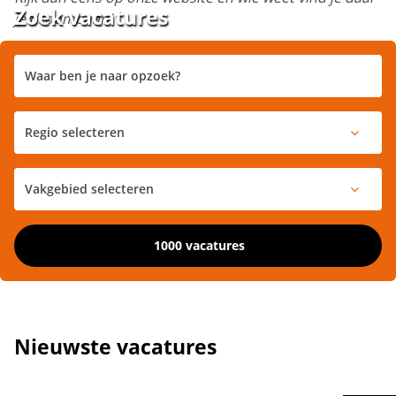
Zoek vacatures
je droombaan!
1000 vacatures
Nieuwste vacatures