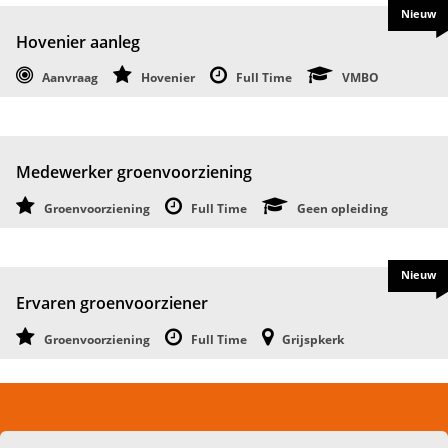
Nieuw
Hovenier aanleg
Aanvraag
Hovenier
Full Time
VMBO
Medewerker groenvoorziening
Groenvoorziening
Full Time
Geen opleiding
Nieuw
Ervaren groenvoorziener
Groenvoorziening
Full Time
Grijspkerk