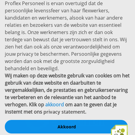
Proflex Personeel is ervan overtuigd dat de
Info@proflexpersoneel.nl
persoonlijke levenssfeer van haar flexwerkers,
Bel ons:
+31 (0)85 0450040
kandidaten en werknemers, alsook van haar andere
Prins Willem-Alexanderlaan 301
relaties en bezoekers van de website van essentieel
7311 SW Apeldoorn
belang is. Onze werknemers zijn zich er dan ook
Disclaimer
terdege van bewust dat je vertrouwen stelt in ons. Wij
zien het dan ook als onze verantwoordelijkheid om
Privacyverklaring
jouw privacy te beschermen. Persoonlijke gegevens
Sitemap
worden dan ook met de grootste zorgvuldigheid
Copyright
behandeld en beveiligd.
Wij maken op deze website gebruik van cookies om het
Bekijk ook eens
gebruik van deze website en daarbuiten te
vergemakkelijken, de prestaties en gebruikerservaring
te verbeteren en de relevantie van het aanbod te
verhogen. Klik op
akkoord
om aan te geven dat je
instemt met ons
privacy statement
.
Akkoord