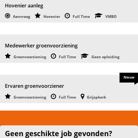
Hovenier aanleg
Aanvraag
Hovenier
Full Time
VMBO
Medewerker groenvoorziening
Groenvoorziening
Full Time
Geen opleiding
Nieuw
Ervaren groenvoorziener
Groenvoorziening
Full Time
Grijspkerk
Geen geschikte job gevonden?