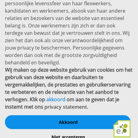
persoonlijke levenssfeer van haar flexwerkers,
Bel ons:
+31 (0)85 0450040
kandidaten en werknemers, alsook van haar andere
Prins Willem-Alexanderlaan 301
relaties en bezoekers van de website van essentieel
7311 SW Apeldoorn
belang is. Onze werknemers zijn zich er dan ook
Disclaimer
terdege van bewust dat je vertrouwen stelt in ons. Wij
zien het dan ook als onze verantwoordelijkheid om
Privacyverklaring
jouw privacy te beschermen. Persoonlijke gegevens
Sitemap
worden dan ook met de grootste zorgvuldigheid
Copyright
behandeld en beveiligd.
Wij maken op deze website gebruik van cookies om het
Bekijk ook eens
gebruik van deze website en daarbuiten te
vergemakkelijken, de prestaties en gebruikerservaring
te verbeteren en de relevantie van het aanbod te
verhogen. Klik op
akkoord
om aan te geven dat je
instemt met ons
privacy statement
.
Akkoord
Schrijf een review
Niet accepteren