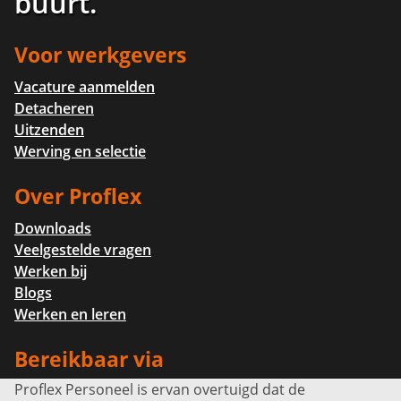
buurt
.
Voor werkgevers
Vacature aanmelden
Detacheren
Uitzenden
Werving en selectie
Over Proflex
Downloads
Veelgestelde vragen
Werken bij
Blogs
Werken en leren
Bereikbaar via
Proflex Personeel is ervan overtuigd dat de
Info@proflexpersoneel.nl