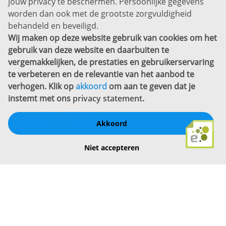
jouw privacy te beschermen. Persoonlijke gegevens
Sitemap
worden dan ook met de grootste zorgvuldigheid
Copyright
behandeld en beveiligd.
Wij maken op deze website gebruik van cookies om het
Bekijk ook eens
gebruik van deze website en daarbuiten te
vergemakkelijken, de prestaties en gebruikerservaring
te verbeteren en de relevantie van het aanbod te
verhogen. Klik op
akkoord
om aan te geven dat je
instemt met ons
privacy statement
.
Akkoord
Schrijf een review
Niet accepteren