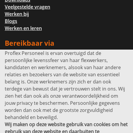
Veelgestelde vragen
Werken bij
Blogs
Werken en leren
Bereikbaar via
Proflex Personeel is ervan overtuigd dat de
Info@proflexpersoneel.nl
persoonlijke levenssfeer van haar flexwerkers,
Bel ons:
+31 (0)85 0450040
kandidaten en werknemers, alsook van haar andere
Prins Willem-Alexanderlaan 301
relaties en bezoekers van de website van essentieel
7311 SW Apeldoorn
belang is. Onze werknemers zijn zich er dan ook
Disclaimer
terdege van bewust dat je vertrouwen stelt in ons. Wij
zien het dan ook als onze verantwoordelijkheid om
Privacyverklaring
jouw privacy te beschermen. Persoonlijke gegevens
Sitemap
worden dan ook met de grootste zorgvuldigheid
Copyright
behandeld en beveiligd.
Wij maken op deze website gebruik van cookies om het
Bekijk ook eens
gebruik van deze website en daarbuiten te