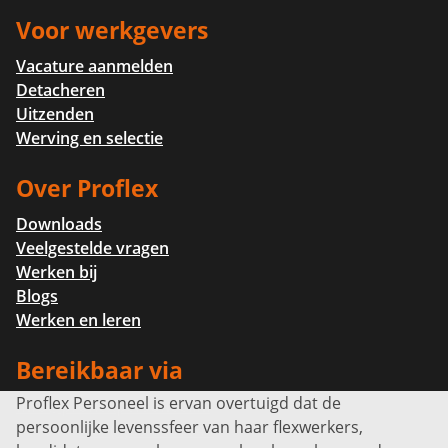
Voor werkgevers
Vacature aanmelden
Detacheren
Uitzenden
Werving en selectie
Over Proflex
Downloads
Veelgestelde vragen
Werken bij
Blogs
Werken en leren
Bereikbaar via
Proflex Personeel is ervan overtuigd dat de
Info@proflexpersoneel.nl
persoonlijke levenssfeer van haar flexwerkers,
Bel ons:
+31 (0)85 0450040