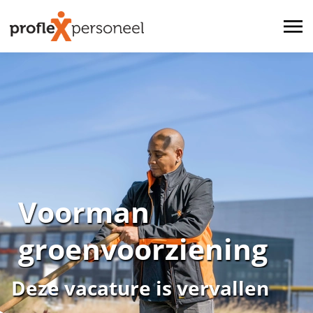
Voorman
groenvoorziening
Deze vacature is vervallen