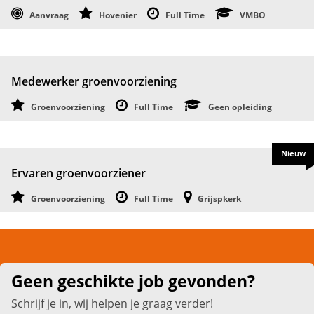
Aanvraag
Hovenier
Full Time
VMBO
Medewerker groenvoorziening
Groenvoorziening
Full Time
Geen opleiding
Nieuw
Ervaren groenvoorziener
Groenvoorziening
Full Time
Grijspkerk
Geen geschikte job gevonden?
Schrijf je in, wij helpen je graag verder!