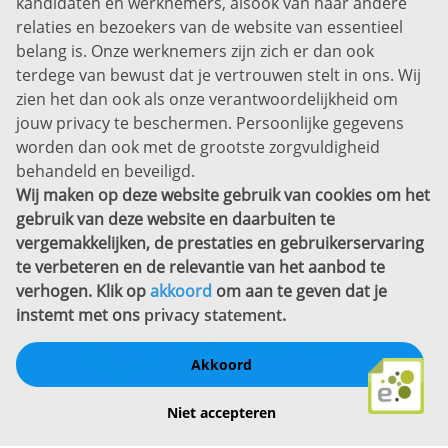
kandidaten en werknemers, alsook van haar andere
Prins Willem-Alexanderlaan 301
relaties en bezoekers van de website van essentieel
7311 SW Apeldoorn
belang is. Onze werknemers zijn zich er dan ook
Disclaimer
terdege van bewust dat je vertrouwen stelt in ons. Wij
zien het dan ook als onze verantwoordelijkheid om
Privacyverklaring
jouw privacy te beschermen. Persoonlijke gegevens
Sitemap
worden dan ook met de grootste zorgvuldigheid
Copyright
behandeld en beveiligd.
Wij maken op deze website gebruik van cookies om het
Bekijk ook eens
gebruik van deze website en daarbuiten te
vergemakkelijken, de prestaties en gebruikerservaring
te verbeteren en de relevantie van het aanbod te
verhogen. Klik op
akkoord
om aan te geven dat je
instemt met ons
privacy statement
.
Akkoord
Schrijf een review
Niet accepteren