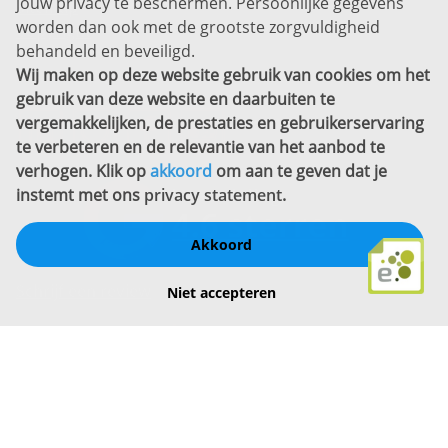
jouw privacy te beschermen. Persoonlijke gegevens
Sitemap
worden dan ook met de grootste zorgvuldigheid
Copyright
behandeld en beveiligd.
Wij maken op deze website gebruik van cookies om het
Bekijk ook eens
gebruik van deze website en daarbuiten te
vergemakkelijken, de prestaties en gebruikerservaring
te verbeteren en de relevantie van het aanbod te
verhogen. Klik op
akkoord
om aan te geven dat je
instemt met ons
privacy statement
.
Akkoord
Schrijf een review
Niet accepteren