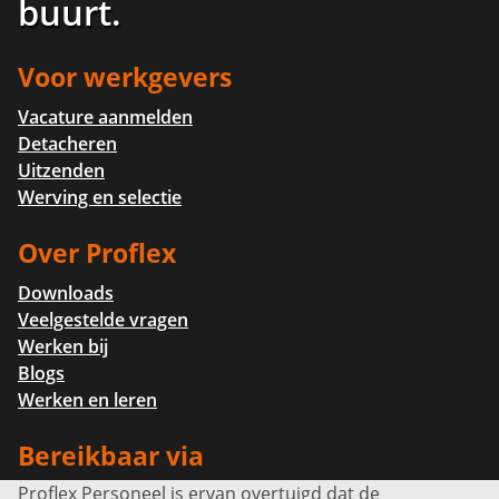
buurt
.
Voor werkgevers
Vacature aanmelden
Detacheren
Uitzenden
Werving en selectie
Over Proflex
Downloads
Veelgestelde vragen
Werken bij
Blogs
Werken en leren
Bereikbaar via
Proflex Personeel is ervan overtuigd dat de
Info@proflexpersoneel.nl