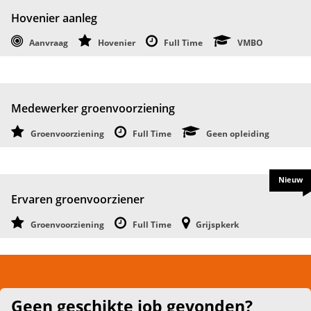
Hovenier aanleg
Aanvraag
Hovenier
Full Time
VMBO
Medewerker groenvoorziening
Groenvoorziening
Full Time
Geen opleiding
Nieuw
Ervaren groenvoorziener
Groenvoorziening
Full Time
Grijspkerk
Geen geschikte job gevonden?