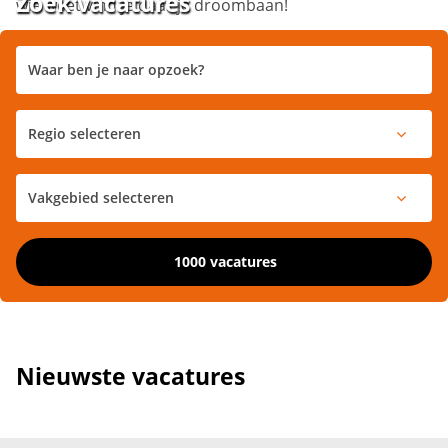
Zoek vacatures
wie weet vind je daar je droombaan!
1000 vacatures
Nieuwste vacatures