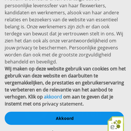
persoonlijke levenssfeer van haar flexwerkers,
Bel ons:
+31 (0)85 0450040
kandidaten en werknemers, alsook van haar andere
Prins Willem-Alexanderlaan 301
relaties en bezoekers van de website van essentieel
7311 SW Apeldoorn
belang is. Onze werknemers zijn zich er dan ook
Disclaimer
terdege van bewust dat je vertrouwen stelt in ons. Wij
zien het dan ook als onze verantwoordelijkheid om
Privacyverklaring
jouw privacy te beschermen. Persoonlijke gegevens
Sitemap
worden dan ook met de grootste zorgvuldigheid
Copyright
behandeld en beveiligd.
Wij maken op deze website gebruik van cookies om het
Bekijk ook eens
gebruik van deze website en daarbuiten te
vergemakkelijken, de prestaties en gebruikerservaring
te verbeteren en de relevantie van het aanbod te
verhogen. Klik op
akkoord
om aan te geven dat je
instemt met ons
privacy statement
.
Akkoord