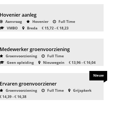
Hovenier aanleg
Aanvraag
Hovenier
Full Time
VMBO
Breda
15,72 -
18,23
€
€
Medewerker groenvoorziening
Groenvoorziening
Full Time
Geen opleiding
Nieuwegein
13,96 -
16,04
€
€
Nieuw
Ervaren groenvoorziener
Groenvoorziening
Full Time
Grijspkerk
14,39 -
16,38
€
€