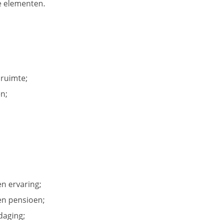
e elementen.
 ruimte;
n;
n ervaring;
en pensioen;
daging;