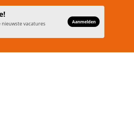
e!
Aanmelden
e nieuwste vacatures