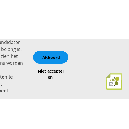
kandidaten
belang is.
 zien het
Akkoord
vens worden
Niet accepter
ten te
en
t
ment
.