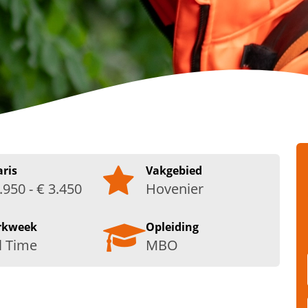
aris
Vakgebied
.950 - € 3.450
Hovenier
rkweek
Opleiding
l Time
MBO