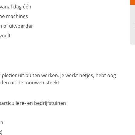
 vanaf dag één
ne machines
 of uitvoerder
voelt
 plezier uit buiten werken. Je werkt netjes, hebt oog
nden uit de mouwen steekt.
rticuliere- en bedrijfstuinen
en
k)