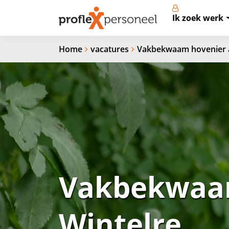
Ik zoek werk
Home
vacatures
Vakbekwaam hovenier a
Vakbekwaam
Wintelre