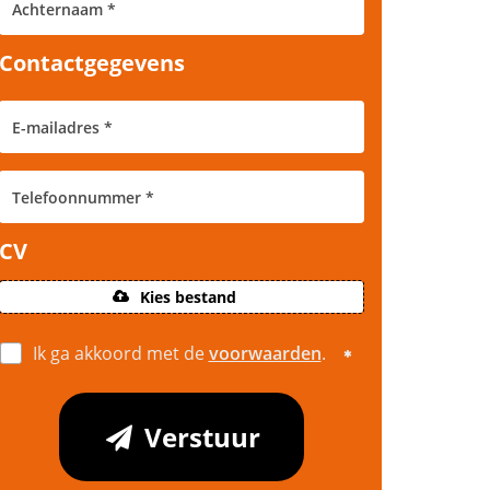
Contactgegevens
CV
Kies bestand
Ik ga akkoord met de
voorwaarden
.
Verstuur