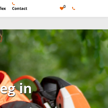
0
lex
Contact
eg in