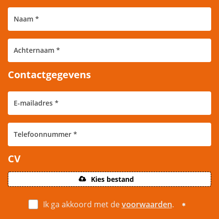
Contactgegevens
CV
Kies bestand
Ik ga akkoord met de
voorwaarden
.