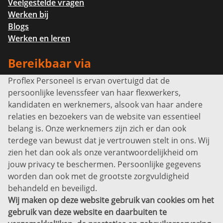
Veelgestelde vragen
Werken bij
Blogs
Werken en leren
Bereikbaar via
Proflex Personeel is ervan overtuigd dat de
Info@proflexpersoneel.nl
persoonlijke levenssfeer van haar flexwerkers,
Bel ons:
+31 (0)85 0450040
kandidaten en werknemers, alsook van haar andere
Prins Willem-Alexanderlaan 301
relaties en bezoekers van de website van essentieel
7311 SW Apeldoorn
belang is. Onze werknemers zijn zich er dan ook
Disclaimer
terdege van bewust dat je vertrouwen stelt in ons. Wij
zien het dan ook als onze verantwoordelijkheid om
Privacyverklaring
jouw privacy te beschermen. Persoonlijke gegevens
Sitemap
worden dan ook met de grootste zorgvuldigheid
Copyright
behandeld en beveiligd.
Wij maken op deze website gebruik van cookies om het
Bekijk ook eens
gebruik van deze website en daarbuiten te