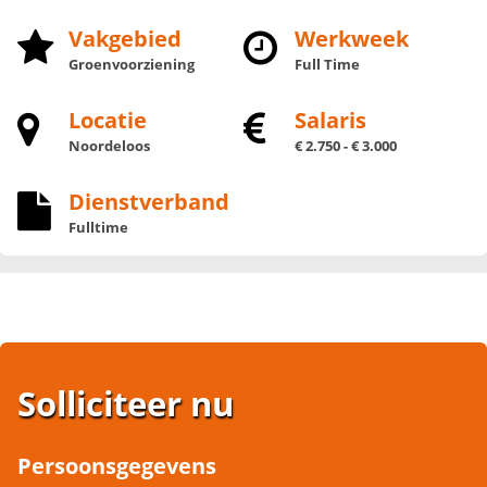
Vakgebied
Werkweek
Groenvoorziening
Full Time
Locatie
Salaris
Noordeloos
€ 2.750 - € 3.000
Dienstverband
Fulltime
Solliciteer nu
Persoonsgegevens