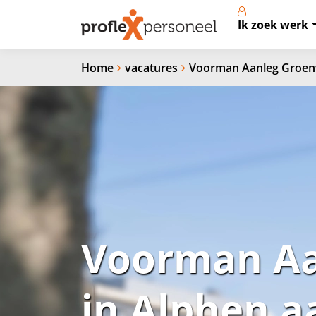
Ik zoek werk
Home
vacatures
Voorman Aanleg Groenv
Voorman Aa
in Alphen a