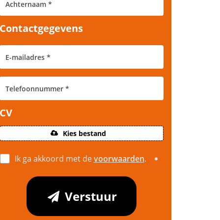
Contactgegevens
CV
Kies bestand
Ik ga akkoord met de
voorwaarden
.
Verstuur