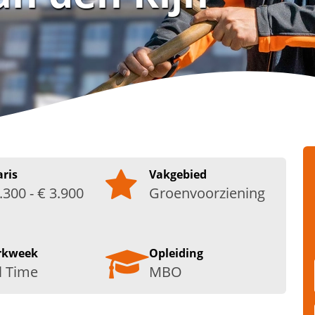
aris
Vakgebied
.300 - € 3.900
Groenvoorziening
rkweek
Opleiding
l Time
MBO