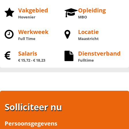
Vakgebied
Opleiding
Hovenier
MBO
Werkweek
Locatie
Full Time
Maastricht
Salaris
Dienstverband
€ 15,72 - € 18,23
Fulltime
Solliciteer nu
Persoonsgegevens