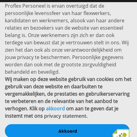
Proflex Personeel is ervan overtuigd dat de
Info@proflexpersoneel.nl
persoonlijke levenssfeer van haar flexwerkers,
Bel ons:
+31 (0)85 0450040
kandidaten en werknemers, alsook van haar andere
Prins Willem-Alexanderlaan 301
relaties en bezoekers van de website van essentieel
7311 SW Apeldoorn
belang is. Onze werknemers zijn zich er dan ook
Disclaimer
terdege van bewust dat je vertrouwen stelt in ons. Wij
zien het dan ook als onze verantwoordelijkheid om
Privacyverklaring
jouw privacy te beschermen. Persoonlijke gegevens
Sitemap
worden dan ook met de grootste zorgvuldigheid
Copyright
behandeld en beveiligd.
Wij maken op deze website gebruik van cookies om het
Bekijk ook eens
gebruik van deze website en daarbuiten te
vergemakkelijken, de prestaties en gebruikerservaring
te verbeteren en de relevantie van het aanbod te
verhogen. Klik op
akkoord
om aan te geven dat je
instemt met ons
privacy statement
.
Akkoord