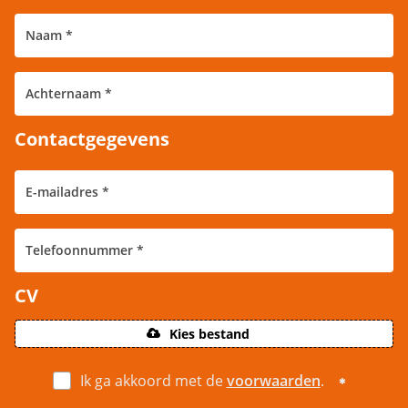
Contactgegevens
CV
Kies bestand
Ik ga akkoord met de
voorwaarden
.