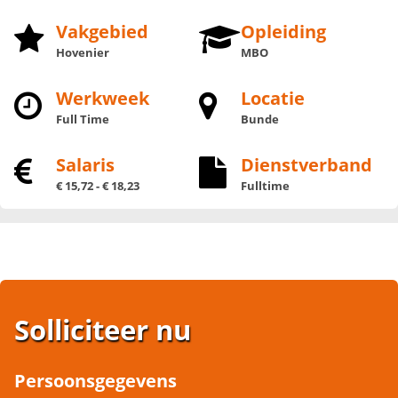
Vakgebied
Opleiding
Hovenier
MBO
Werkweek
Locatie
Full Time
Bunde
Salaris
Dienstverband
€ 15,72 - € 18,23
Fulltime
Solliciteer nu
Persoonsgegevens