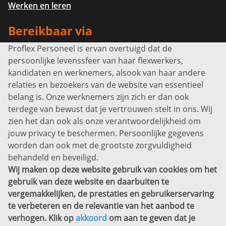
Werken en leren
Bereikbaar via
Proflex Personeel is ervan overtuigd dat de
Info@proflexpersoneel.nl
persoonlijke levenssfeer van haar flexwerkers,
Bel ons:
+31 (0)85 0450040
kandidaten en werknemers, alsook van haar andere
Prins Willem-Alexanderlaan 301
relaties en bezoekers van de website van essentieel
7311 SW Apeldoorn
belang is. Onze werknemers zijn zich er dan ook
Disclaimer
terdege van bewust dat je vertrouwen stelt in ons. Wij
zien het dan ook als onze verantwoordelijkheid om
Privacyverklaring
jouw privacy te beschermen. Persoonlijke gegevens
Sitemap
worden dan ook met de grootste zorgvuldigheid
Copyright
behandeld en beveiligd.
Wij maken op deze website gebruik van cookies om het
Bekijk ook eens
gebruik van deze website en daarbuiten te
vergemakkelijken, de prestaties en gebruikerservaring
te verbeteren en de relevantie van het aanbod te
verhogen. Klik op
akkoord
om aan te geven dat je