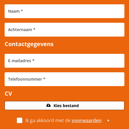
Contactgegevens
CV
Kies bestand
Ik ga akkoord met de
voorwaarden
.