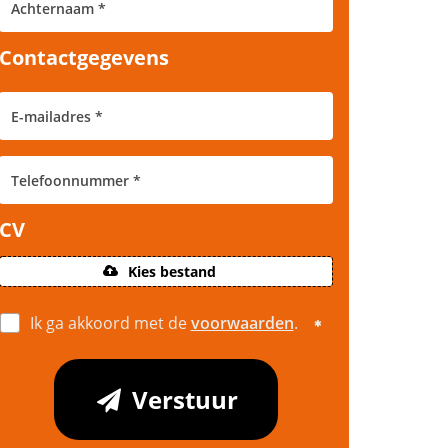
Contactgegevens
CV
Kies bestand
Ik ga akkoord met de
voorwaarden
.
Verstuur