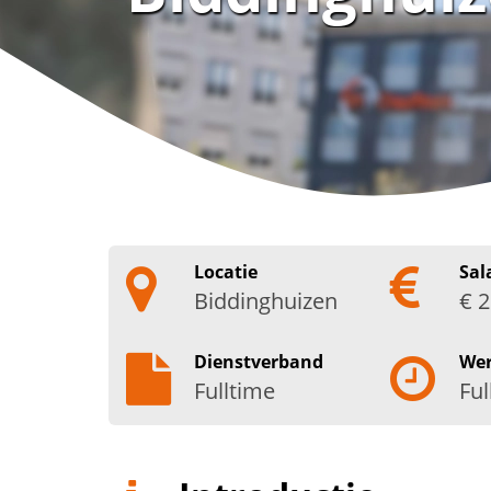
Locatie
Sal
Biddinghuizen
€ 2
Dienstverband
We
Fulltime
Ful