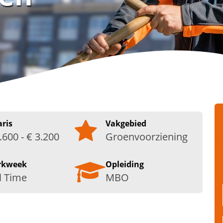
aris
Vakgebied
.600 - € 3.200
Groenvoorziening
rkweek
Opleiding
l Time
MBO