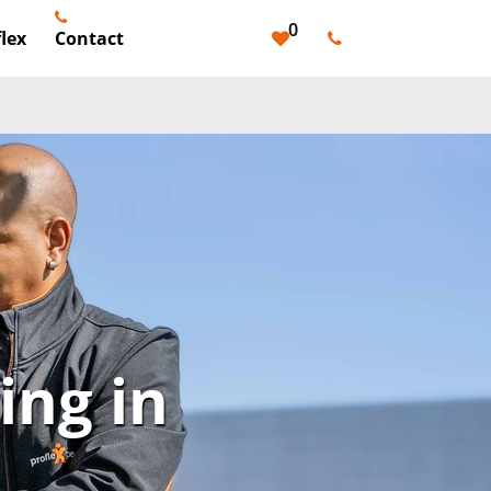
0
lex
Contact
ng in