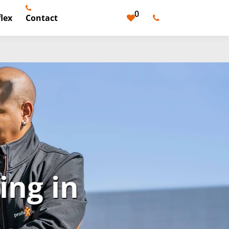
0
lex
Contact
ng in