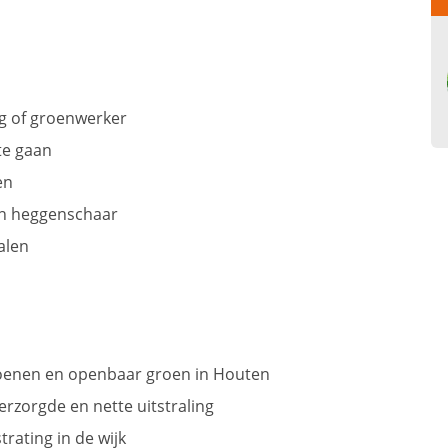
g of groenwerker
te gaan
en
en heggenschaar
halen
oenen en openbaar groen in Houten
rzorgde en nette uitstraling
rating in de wijk