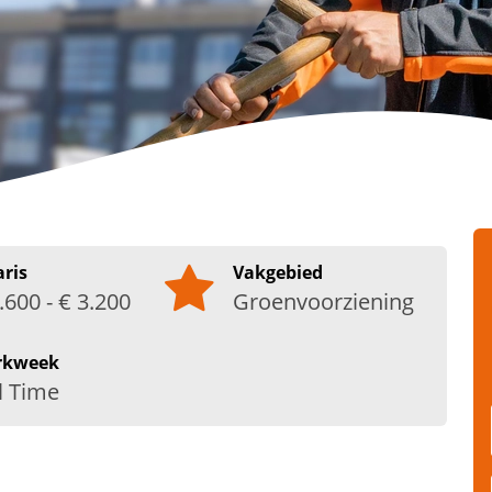
aris
Vakgebied
.600 - € 3.200
Groenvoorziening
rkweek
l Time