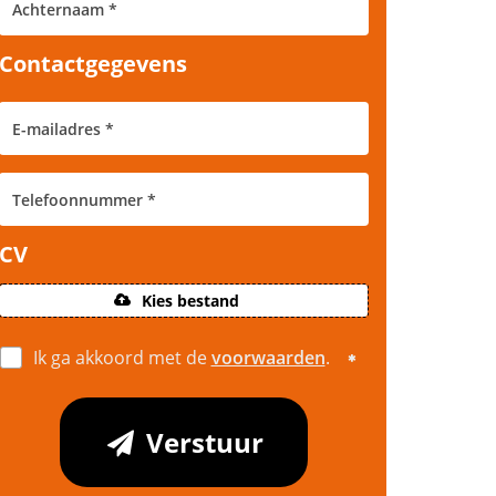
Contactgegevens
CV
Kies bestand
Ik ga akkoord met de
voorwaarden
.
Verstuur