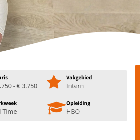
aris
Vakgebied
.750 - € 3.750
Intern
rkweek
Opleiding
l Time
HBO