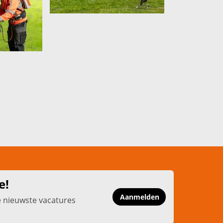
e!
Aanmelden
e nieuwste vacatures