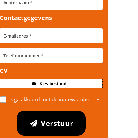
Contactgegevens
CV
Kies bestand
Ik ga akkoord met de
voorwaarden
.
Verstuur