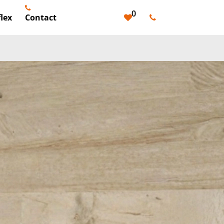
0
lex
Contact