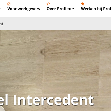
Voor werkgevers
Over Proflex
Werken bij Prof
nt
l Intercedent