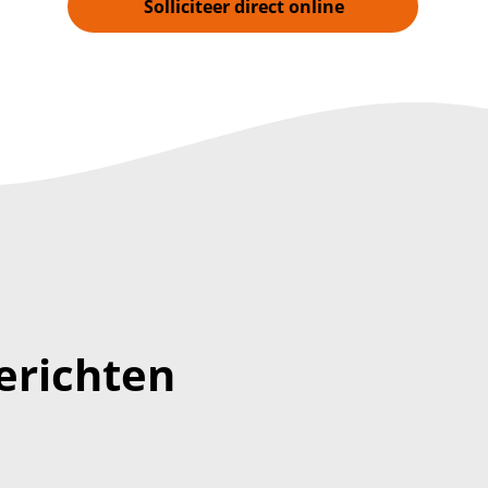
Solliciteer direct online
erichten