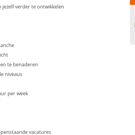
 jezelf verder te ontwikkelen
branche
icht
nten te benaderen
de niveaus
 uur per week
openstaande vacatures