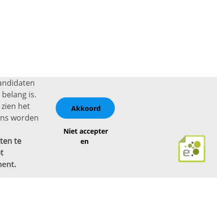
kandidaten
belang is.
 zien het
Akkoord
vens worden
Niet accepter
ten te
en
t
ment
.