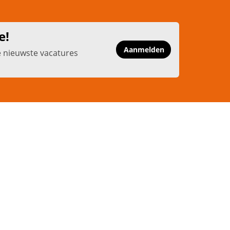
e!
Aanmelden
e nieuwste vacatures