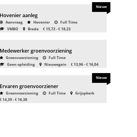
Nieuw
Hovenier aanleg
Aanvraag
Hovenier
Full Time
VMBO
Breda
15,72 -
18,23
€
€
Medewerker groenvoorziening
Groenvoorziening
Full Time
Geen opleiding
Nieuwegein
13,96 -
16,04
€
€
Nieuw
Ervaren groenvoorziener
Groenvoorziening
Full Time
Grijspkerk
14,39 -
16,38
€
€