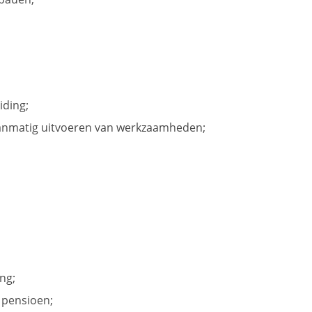
iding;
planmatig uitvoeren van werkzaamheden;
ng;
 pensioen;