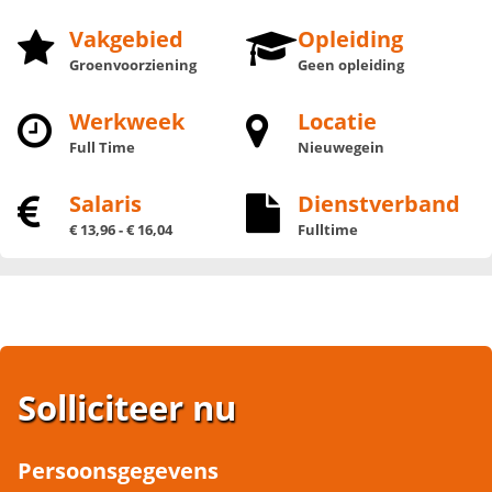
Vakgebied
Opleiding
Groenvoorziening
Geen opleiding
Werkweek
Locatie
Full Time
Nieuwegein
Salaris
Dienstverband
€ 13,96 - € 16,04
Fulltime
Solliciteer nu
Persoonsgegevens