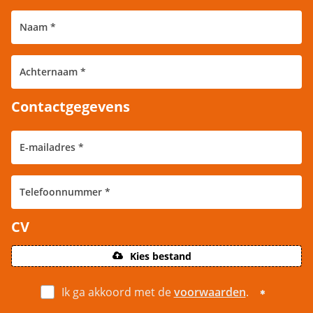
Contactgegevens
CV
Kies bestand
Ik ga akkoord met de
voorwaarden
.