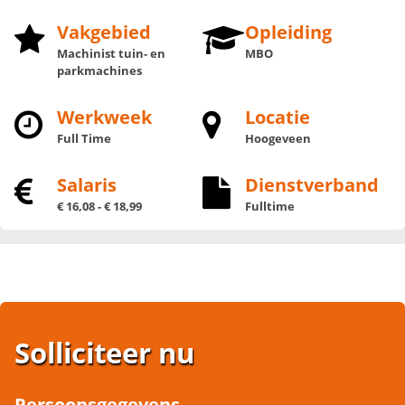
Vakgebied
Opleiding
Machinist tuin- en
MBO
parkmachines
Werkweek
Locatie
Full Time
Hoogeveen
Salaris
Dienstverband
€ 16,08 - € 18,99
Fulltime
Solliciteer nu
Persoonsgegevens