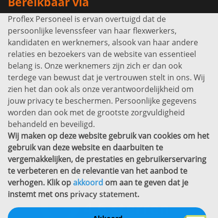
Bereikbaar via
Proflex Personeel is ervan overtuigd dat de
Info@proflexpersoneel.nl
persoonlijke levenssfeer van haar flexwerkers,
Bel ons:
+31 (0)85 0450040
kandidaten en werknemers, alsook van haar andere
Prins Willem-Alexanderlaan 301
relaties en bezoekers van de website van essentieel
7311 SW Apeldoorn
belang is. Onze werknemers zijn zich er dan ook
Disclaimer
terdege van bewust dat je vertrouwen stelt in ons. Wij
zien het dan ook als onze verantwoordelijkheid om
Privacyverklaring
jouw privacy te beschermen. Persoonlijke gegevens
Sitemap
worden dan ook met de grootste zorgvuldigheid
Copyright
behandeld en beveiligd.
Wij maken op deze website gebruik van cookies om het
Bekijk ook eens
gebruik van deze website en daarbuiten te
vergemakkelijken, de prestaties en gebruikerservaring
te verbeteren en de relevantie van het aanbod te
verhogen. Klik op
akkoord
om aan te geven dat je
instemt met ons
privacy statement
.