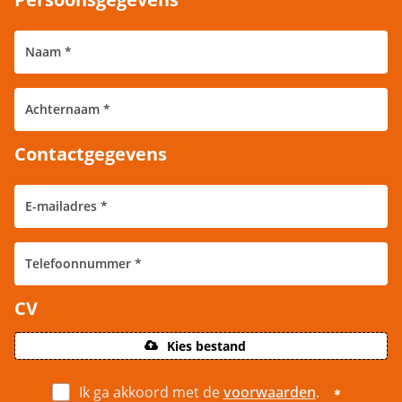
Contactgegevens
CV
Kies bestand
Ik ga akkoord met de
voorwaarden
.