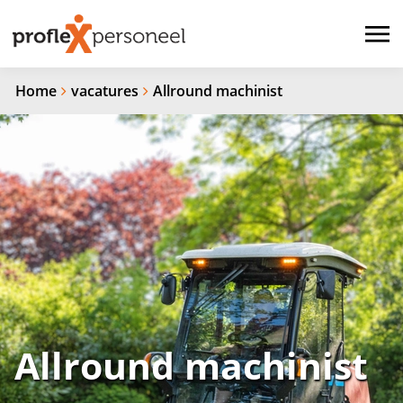
Home
vacatures
Allround machinist
Allround machinist