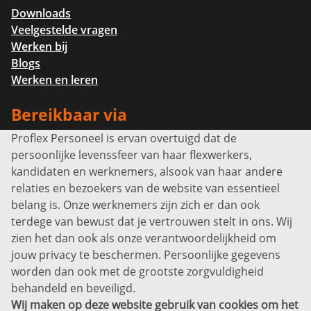
Downloads
Veelgestelde vragen
Werken bij
Blogs
Werken en leren
Bereikbaar via
Proflex Personeel is ervan overtuigd dat de
Info@proflexpersoneel.nl
persoonlijke levenssfeer van haar flexwerkers,
Bel ons:
+31 (0)85 0450040
kandidaten en werknemers, alsook van haar andere
Prins Willem-Alexanderlaan 301
relaties en bezoekers van de website van essentieel
7311 SW Apeldoorn
belang is. Onze werknemers zijn zich er dan ook
Disclaimer
terdege van bewust dat je vertrouwen stelt in ons. Wij
zien het dan ook als onze verantwoordelijkheid om
Privacyverklaring
jouw privacy te beschermen. Persoonlijke gegevens
Sitemap
worden dan ook met de grootste zorgvuldigheid
Copyright
behandeld en beveiligd.
Wij maken op deze website gebruik van cookies om het
Bekijk ook eens