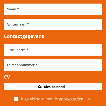
Contactgegevens
CV
Kies bestand
Ik ga akkoord met de
voorwaarden
.