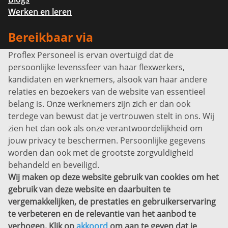
Werken en leren
Bereikbaar via
Proflex Personeel is ervan overtuigd dat de
Info@proflexpersoneel.nl
persoonlijke levenssfeer van haar flexwerkers,
Bel ons:
+31 (0)85 0450040
kandidaten en werknemers, alsook van haar andere
Prins Willem-Alexanderlaan 301
relaties en bezoekers van de website van essentieel
7311 SW Apeldoorn
belang is. Onze werknemers zijn zich er dan ook
Disclaimer
terdege van bewust dat je vertrouwen stelt in ons. Wij
zien het dan ook als onze verantwoordelijkheid om
Privacyverklaring
jouw privacy te beschermen. Persoonlijke gegevens
Sitemap
worden dan ook met de grootste zorgvuldigheid
Copyright
behandeld en beveiligd.
Wij maken op deze website gebruik van cookies om het
Bekijk ook eens
gebruik van deze website en daarbuiten te
vergemakkelijken, de prestaties en gebruikerservaring
te verbeteren en de relevantie van het aanbod te
verhogen. Klik op
akkoord
om aan te geven dat je