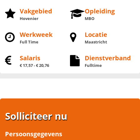
Vakgebied
Opleiding
Hovenier
MBO
Werkweek
Locatie
Full Time
Maastricht
Salaris
Dienstverband
€ 17,57 - € 20,76
Fulltime
Solliciteer nu
Persoonsgegevens