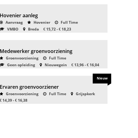
Hovenier aanleg
Aanvraag
Hovenier
Full Time
VMBO
Breda
15,72 -
18,23
€
€
Medewerker groenvoorziening
Groenvoorziening
Full Time
Geen opleiding
Nieuwegein
13,96 -
16,04
€
€
Nieuw
Ervaren groenvoorziener
Groenvoorziening
Full Time
Grijspkerk
14,39 -
16,38
€
€