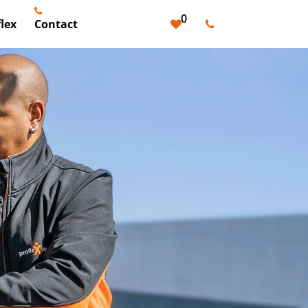
0
lex
Contact