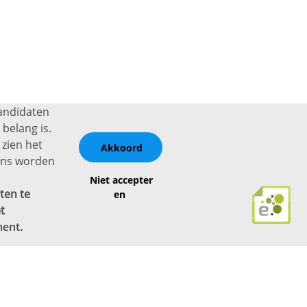
kandidaten
belang is.
 zien het
Akkoord
vens worden
Niet accepter
ten te
en
t
ment
.