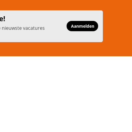
e!
Aanmelden
e nieuwste vacatures