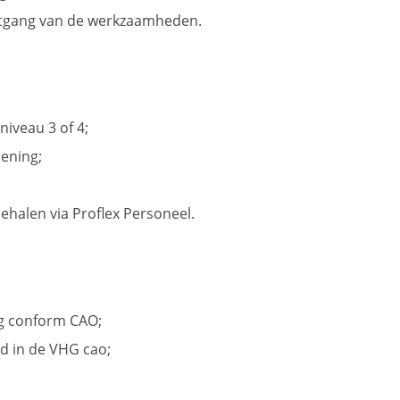
rtgang van de werkzaamheden.
iveau 3 of 4;
iening;
behalen via Proflex Personeel.
ng conform CAO;
d in de VHG cao;