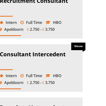
Recruitment Consultant
Intern
Full Time
HBO
Apeldoorn
2.750 -
3.750
€
€
Nieuw
Consultant Intercedent
Intern
Full Time
HBO
Apeldoorn
2.750 -
3.750
€
€