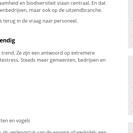
heid en biodiversiteit staan centraal. En dat
roenbedrijven, maar ook op de uitzendbranche.
ks terug in de vraag naar personeel.
endig
n trend. Ze zijn een antwoord op extremere
testress. Steeds meer gemeenten, bedrijven en
cten en vogels
 als verlengstuk van de woning of werkplek: een